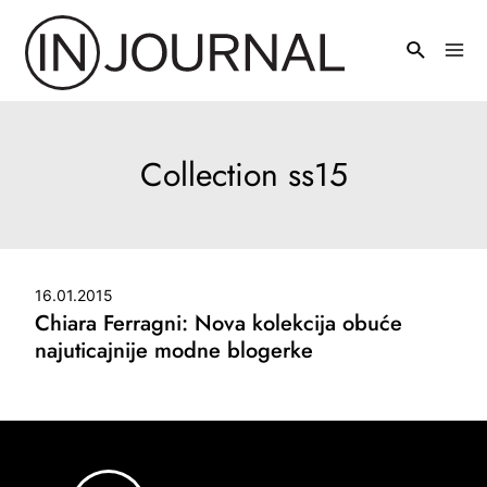
Pređi
na
Mai
sadržaj
Men
Collection ss15
16.01.2015
Chiara Ferragni: Nova kolekcija obuće
najuticajnije modne blogerke