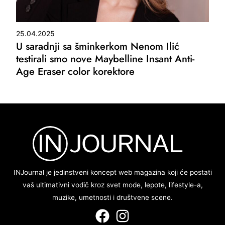
25.04.2025
U saradnji sa šminkerkom Nenom Ilić
testirali smo nove Maybelline Insant Anti-
Age Eraser color korektore
INJournal je jedinstveni koncept web magazina koji će postati
vaš ultimativni vodič kroz svet mode, lepote, lifestyle-a,
muzike, umetnosti i društvene scene.