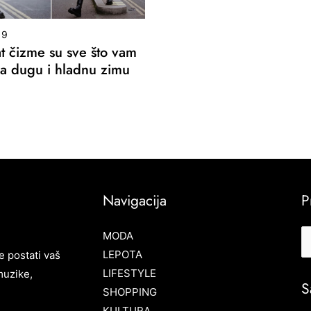
19
 čizme su sve što vam
za dugu i hladnu zimu
Navigacija
P
MODA
LEPOTA
e postati vaš
LIFESTYLE
muzike,
S
SHOPPING
KULTURA