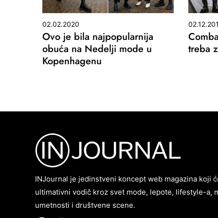
02.12.20
02.02.2020
Combat
Ovo je bila najpopularnija
treba 
obuća na Nedelji mode u
Kopenhagenu
INJournal je jedinstveni koncept web magazina koji ć
ultimativni vodič kroz svet mode, lepote, lifestyle-a, 
umetnosti i društvene scene.