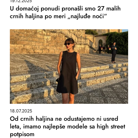
19.12.2025
U domaćoj ponudi pronašli smo 27 malih
crnih haljina po meri „najluđe noći“
18.07.2025
Od crnih haljina ne odustajemo ni usred
leta, imamo najlepše modele sa high street
potpisom