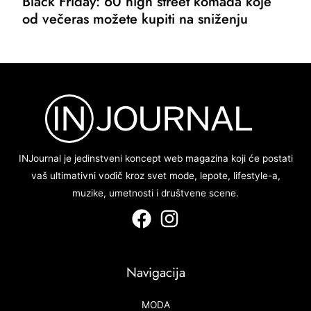
Black Friday: 60 high street komada koje
od večeras možete kupiti na sniženju
INJournal je jedinstveni koncept web magazina koji će postati
vaš ultimativni vodič kroz svet mode, lepote, lifestyle-a,
muzike, umetnosti i društvene scene.
Navigacija
MODA