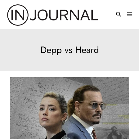
Pređi
na
Mai
sadržaj
Men
Depp vs Heard