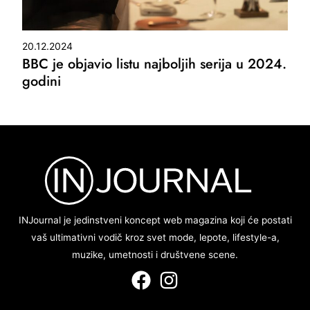
20.12.2024
BBC je objavio listu najboljih serija u 2024.
godini
INJournal je jedinstveni koncept web magazina koji će postati
vaš ultimativni vodič kroz svet mode, lepote, lifestyle-a,
muzike, umetnosti i društvene scene.