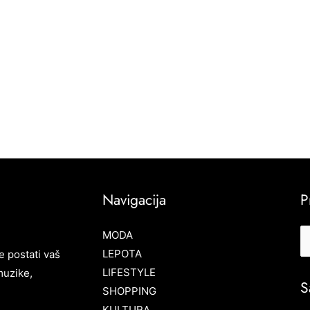
Navigacija
P
MODA
LEPOTA
e postati vaš
LIFESTYLE
muzike,
S
SHOPPING
KULTURA