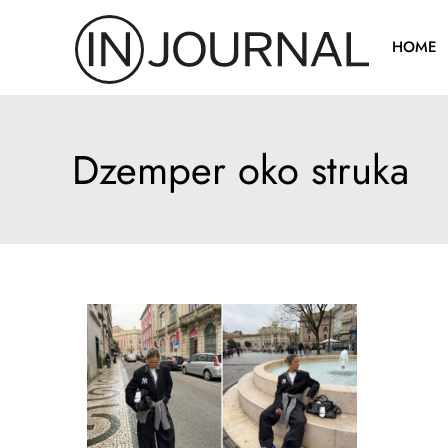
Pređi
na
HOME
sadržaj
Dzemper oko struka