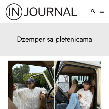
Pređi
na
Mai
sadržaj
Men
Dzemper sa pletenicama