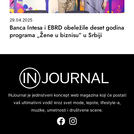
29.04.2025
Banca Intesa i EBRD obeležile deset godina
programa „Žene u biznisu“ u Srbiji
INJournal je jedinstveni koncept web magazina koji će postati
vaš ultimativni vodič kroz svet mode, lepote, lifestyle-a,
muzike, umetnosti i društvene scene.