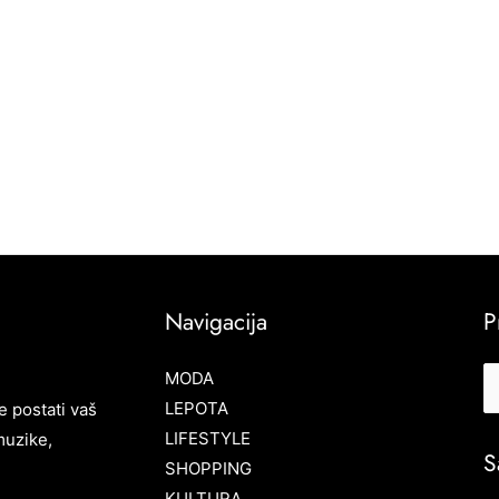
Navigacija
P
MODA
LEPOTA
e postati vaš
LIFESTYLE
muzike,
S
SHOPPING
KULTURA