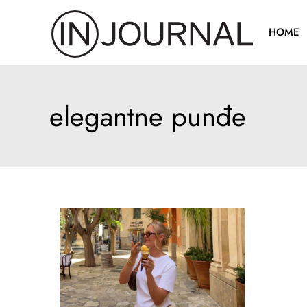
Pređi
na
HOME
sadržaj
elegantne punđe