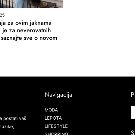
025
nja za ovim jaknama
a je za neverovatnih
saznajte sve o novom
Navigacija
P
MODA
LEPOTA
e postati vaš
LIFESTYLE
muzike,
S
SHOPPING