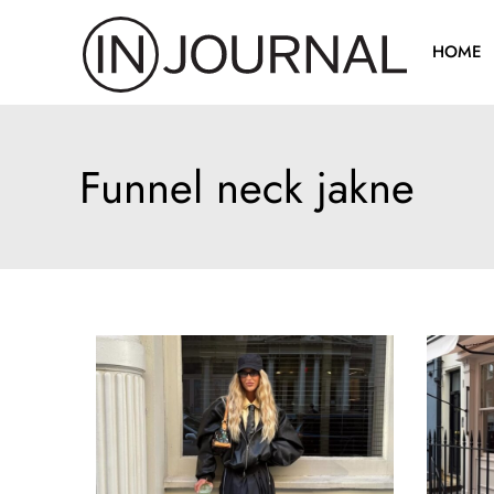
Pređi
na
HOME
sadržaj
Funnel neck jakne