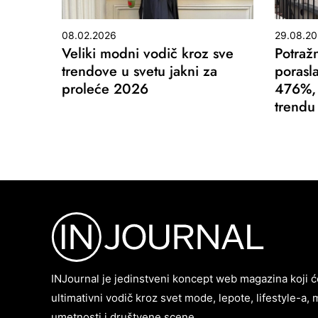
08.02.2026
29.08.2
Veliki modni vodič kroz sve
Potraž
trendove u svetu jakni za
porasl
proleće 2026
476%, 
trendu
INJournal je jedinstveni koncept web magazina koji ć
ultimativni vodič kroz svet mode, lepote, lifestyle-a, 
umetnosti i društvene scene.