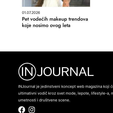
01.07.2026
Pet vodećih makeup trendova
koje nosimo ovog leta
INJournal je jedinstveni koncept web magazina koji ć
ultimativni vodič kroz svet mode, lepote, lifestyle-a, 
umetnosti i društvene scene.