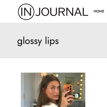
Pređi
na
HOME
sadržaj
glossy lips