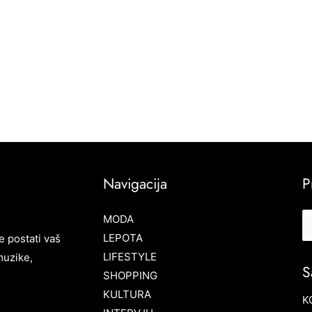
Navigacija
P
MODA
LEPOTA
e postati vaš
LIFESTYLE
muzike,
S
SHOPPING
KULTURA
K