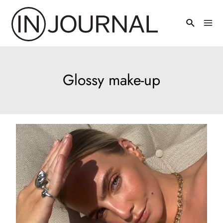
Pređi
na
Mai
sadržaj
Men
Glossy make-up