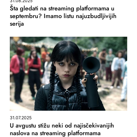
31.08.2025
Šta gledati na streaming platformama u
septembru? Imamo listu najuzbudljivijih
serija
31.07.2025
U avgustu stižu neki od najisčekivanijih
naslova na streaming platformama