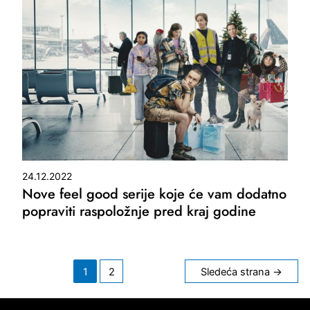
24.12.2022
Nove feel good serije koje će vam dodatno
popraviti raspoložnje pred kraj godine
Kretanje
1
2
Sledeća strana
→
članaka