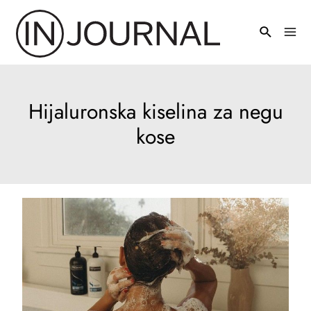
Pređi
na
Mai
sadržaj
Men
Hijaluronska kiselina za negu
kose