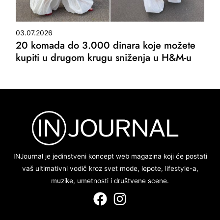
03.07.2026
20 komada do 3.000 dinara koje možete
kupiti u drugom krugu sniženja u H&M-u
INJournal je jedinstveni koncept web magazina koji će postati
vaš ultimativni vodič kroz svet mode, lepote, lifestyle-a,
muzike, umetnosti i društvene scene.