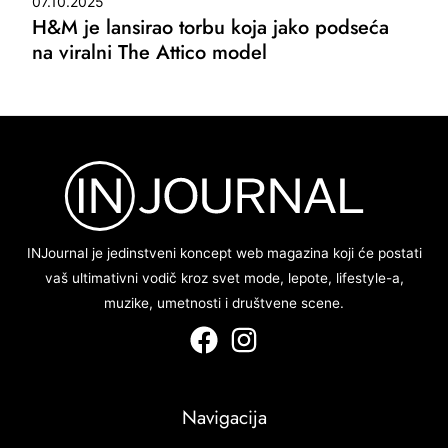
07.10.2025
H&M je lansirao torbu koja jako podseća
na viralni The Attico model
INJournal je jedinstveni koncept web magazina koji će postati
vaš ultimativni vodič kroz svet mode, lepote, lifestyle-a,
muzike, umetnosti i društvene scene.
Navigacija