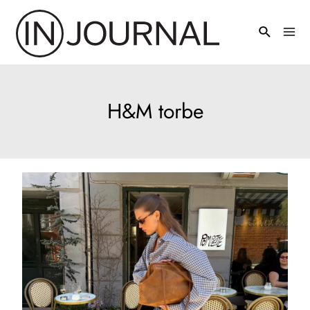
Pređi
na
Mai
sadržaj
Men
H&M torbe