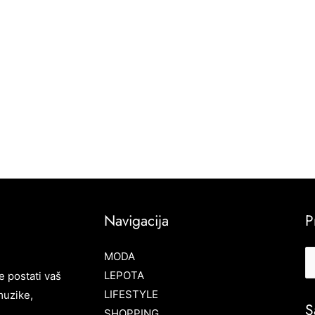
Navigacija
P
MODA
LEPOTA
e postati vaš
LIFESTYLE
muzike,
S
SHOPPING