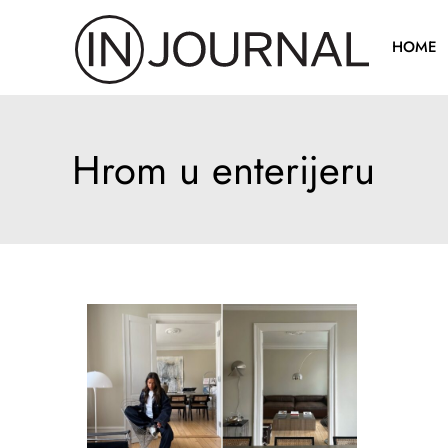
Pređi
na
HOME
sadržaj
Hrom u enterijeru