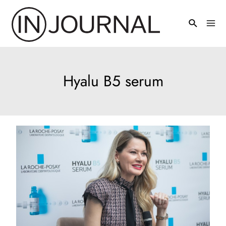
Pređi
na
Mai
sadržaj
Men
Hyalu B5 serum