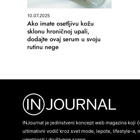
10.07.2025
Ako imate osetljivu kožu
sklonu hroničnoj upali,
dodajte ovaj serum u svoju
rutinu nege
INJournal je jedinstveni koncept web magazina koji ć
ultimativni vodič kroz svet mode, lepote, lifestyle-a, 
umetnosti i društvene scene.