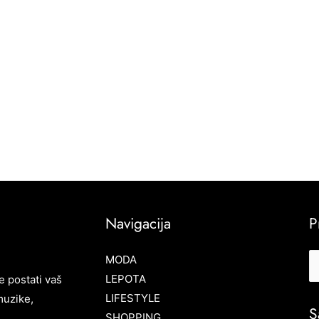
Navigacija
P
MODA
LEPOTA
e postati vaš
LIFESTYLE
muzike,
S
SHOPPING