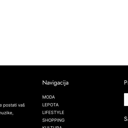
Navigacija
P
MODA
LEPOTA
e postati vaš
LIFESTYLE
muzike,
S
SHOPPING
KULTURA