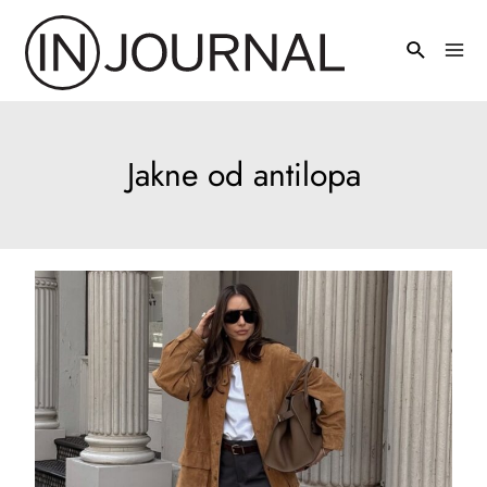
Pređi
na
Mai
sadržaj
Men
Jakne od antilopa