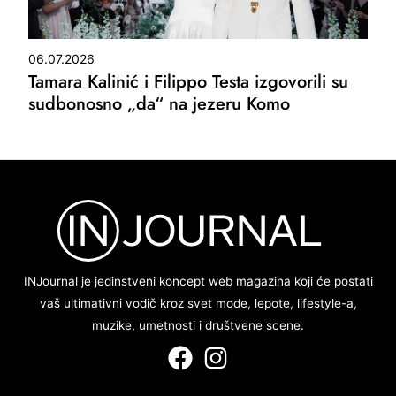
06.07.2026
Tamara Kalinić i Filippo Testa izgovorili su
sudbonosno „da“ na jezeru Komo
INJournal je jedinstveni koncept web magazina koji će postati
vaš ultimativni vodič kroz svet mode, lepote, lifestyle-a,
muzike, umetnosti i društvene scene.