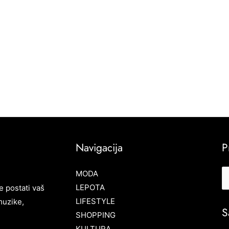
Navigacija
P
MODA
LEPOTA
e postati vaš
LIFESTYLE
muzike,
S
SHOPPING
KULTURA