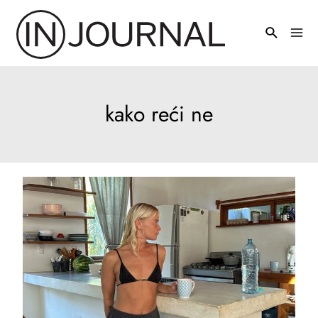
Pređi
na
Mai
sadržaj
Men
kako reći ne