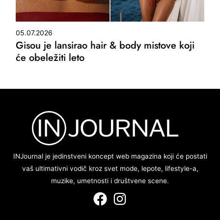
05.07.2026
Gisou je lansirao hair & body mistove koji
će obeležiti leto
INJournal je jedinstveni koncept web magazina koji će postati
vaš ultimativni vodič kroz svet mode, lepote, lifestyle-a,
muzike, umetnosti i društvene scene.