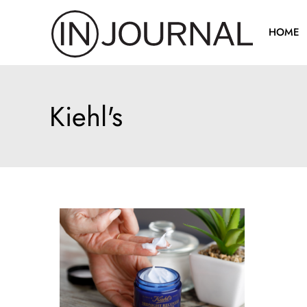
Pređi
na
HOME
sadržaj
Kiehl's