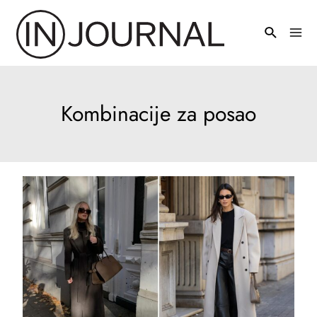
Pređi
na
Mai
sadržaj
Men
Kombinacije za posao