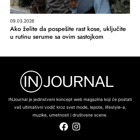
09.03.2026
Ako želite da pospešite rast kose, uključite
u rutinu serume sa ovim sastojkom
INJournal je jedinstveni koncept web magazina koji će postati
vaš ultimativni vodič kroz svet mode, lepote, lifestyle-a,
muzike, umetnosti i društvene scene.