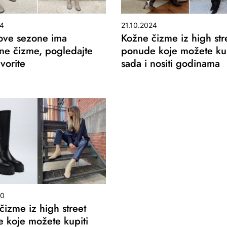
24
21.10.2024
 ove sezone ima
Kožne čizme iz high str
lne čizme, pogledajte
ponude koje možete kup
vorite
sada i nositi godinama
20
čizme iz high street
 koje možete kupiti