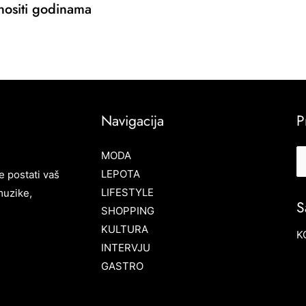
 nositi godinama
Navigacija
P
MODA
LEPOTA
e postati vaš
LIFESTYLE
muzike,
S
SHOPPING
KULTURA
K
INTERVJU
GASTRO