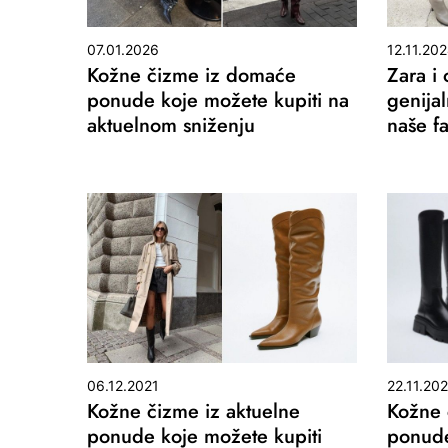
07.01.2026
12.11.20
Kožne čizme iz domaće
Zara i
ponude koje možete kupiti na
genija
aktuelnom sniženju
naše fa
06.12.2021
22.11.20
Kožne čizme iz aktuelne
Kožne 
ponude koje možete kupiti
ponude