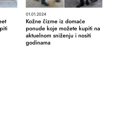
01.01.2024
eet
Kožne čizme iz domaće
iti
ponude koje možete kupiti na
aktuelnom sniženju i nositi
godinama