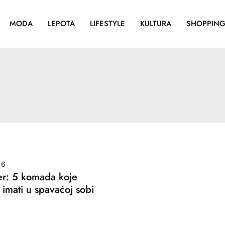
MODA
LEPOTA
LIFESTYLE
KULTURA
SHOPPIN
16
jer: 5 komada koje
 imati u spavaćoj sobi