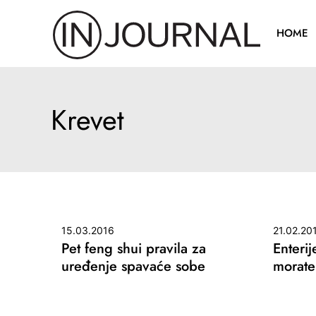
Pređi
na
HOME
sadržaj
Krevet
15.03.2016
21.02.20
Pet feng shui pravila za
Enteri
uređenje spavaće sobe
morate