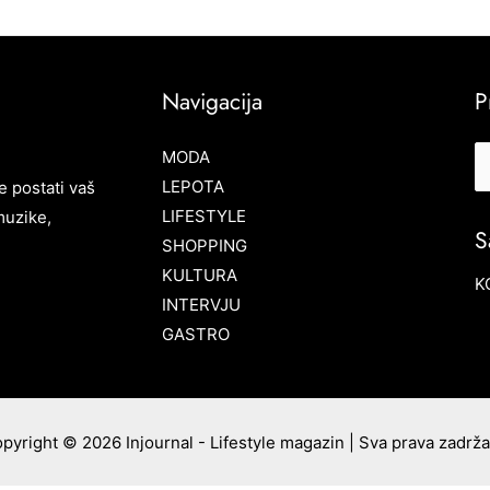
Navigacija
P
MODA
LEPOTA
e postati vaš
LIFESTYLE
muzike,
S
SHOPPING
KULTURA
K
INTERVJU
GASTRO
pyright © 2026 Injournal - Lifestyle magazin | Sva prava zadrž