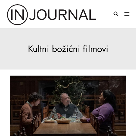
Pređi
na
Mai
sadržaj
Men
Kultni božićni filmovi