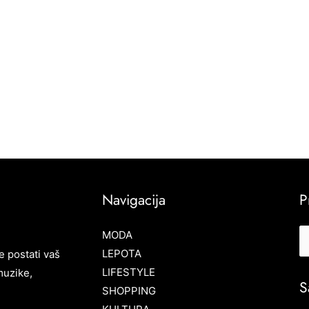
Navigacija
P
MODA
LEPOTA
e postati vaš
LIFESTYLE
muzike,
S
SHOPPING