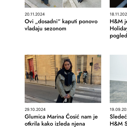
20.11.2024
18.11.20
Ovi „dosadni“ kaputi ponovo
H&M je
vladaju sezonom
Holida
pogled
29.10.2024
19.09.20
Glumica Marina Ćosić nam je
Sledeć
otkrila kako izleda njena
H&M St