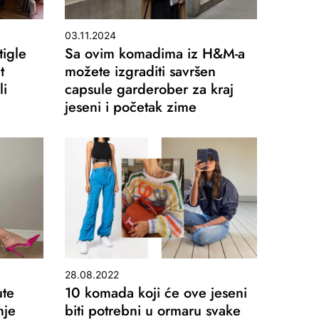
03.11.2024
tigle
Sa ovim komadima iz H&M-a
t
možete izgraditi savršen
li
capsule garderober za kraj
jeseni i početak zime
28.08.2022
ute
10 komada koji će ove jeseni
nje
biti potrebni u ormaru svake