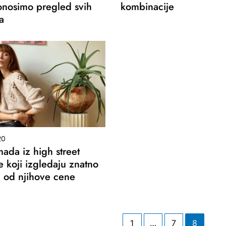
nosimo pregled svih
kombinacije
a
20
ada iz high street
 koji izgledaju znatno
e od njihove cene
1
…
7
8