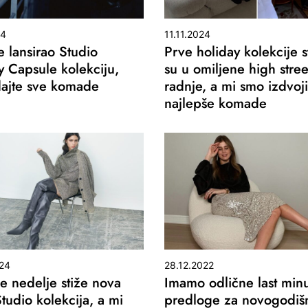
24
11.11.2024
 lansirao Studio
Prve holiday kolekcije s
y Capsule kolekciju,
su u omiljene high stree
ajte sve komade
radnje, a mi smo izdvoji
najlepše komade
24
28.12.2022
e nedelje stiže nova
Imamo odlične last min
udio kolekcija, a mi
predloge za novogodiš