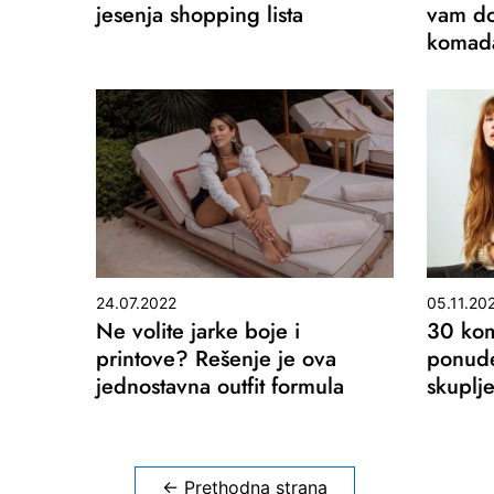
jesenja shopping lista
vam do
komad
24.07.2022
05.11.20
Ne volite jarke boje i
30 kom
printove? Rešenje je ova
ponude
jednostavna outfit formula
skuplj
Kretanje
←
Prethodna strana