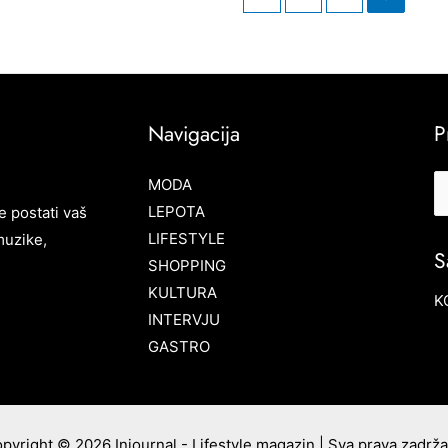
Navigacija
P
MODA
LEPOTA
e postati vaš
LIFESTYLE
muzike,
S
SHOPPING
KULTURA
K
INTERVJU
GASTRO
pyright © 2026 Injournal - Lifestyle magazin | Sva prava zadrž