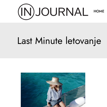
Pređi
na
HOME
sadržaj
Last Minute letovanje