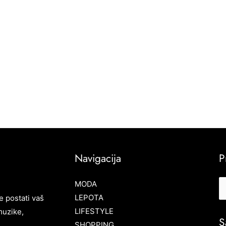
Navigacija
P
MODA
LEPOTA
e postati vaš
LIFESTYLE
muzike,
S
SHOPPING