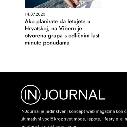
14.07.2020
Ako planirate da letujete u
Hrvatskoj, na Viberu je
otvorena grupa s odličnim last
minute ponudama
INJournal je jedinstveni koncept web magazina koji ć
ultimativni vodič kroz svet mode, lepote, lifestyle-a, 
umetnosti i društvene scene.