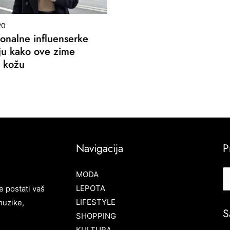
20
ionalne influenserke
aju kako ove zime
 kožu
Navigacija
P
MODA
LEPOTA
e postati vaš
LIFESTYLE
muzike,
S
SHOPPING
KULTURA