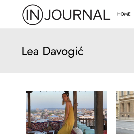
Pređi
na
HOME
sadržaj
Lea Davogić