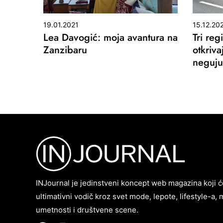
19.01.2021
15.12.20
Lea Davogić: moja avantura na
Tri reg
Zanzibaru
otkriv
neguju
INJournal je jedinstveni koncept web magazina koji ć
ultimativni vodič kroz svet mode, lepote, lifestyle-a, 
umetnosti i društvene scene.