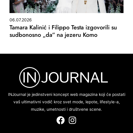
06.07.2026
Tamara Kalinić i Filippo Testa izgovorili su
sudbonosno „da“ na jezeru Komo
INJournal je jedinstveni koncept web magazina koji će postati
vaš ultimativni vodič kroz svet mode, lepote, lifestyle-a,
muzike, umetnosti i društvene scene.