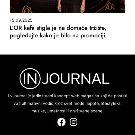
15.09.2025
L’OR kafa stigla je na domaće tržište,
pogledajte kako je bilo na promociji
INJournal je jedinstveni koncept web magazina koji će postati
vaš ultimativni vodič kroz svet mode, lepote, lifestyle-a,
muzike, umetnosti i društvene scene.