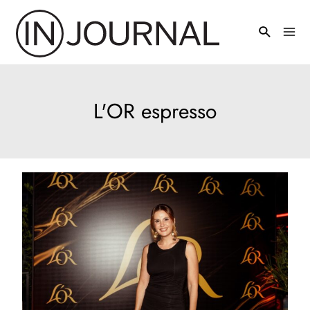
Pređi
na
Mai
sadržaj
Men
L'OR espresso