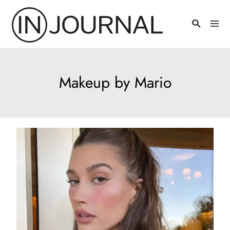
Pređi
na
Mai
sadržaj
Men
Makeup by Mario