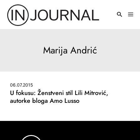
Pređi
na
Mai
sadržaj
Men
Marija Andrić
06.07.2015
U fokusu: Ženstveni stil Lili Mitrović,
autorke bloga Amo Lusso