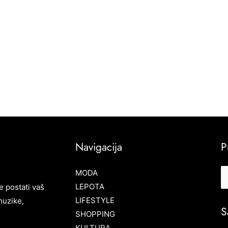
Navigacija
P
MODA
LEPOTA
e postati vaš
LIFESTYLE
muzike,
S
SHOPPING
KULTURA