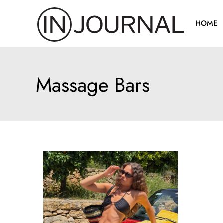
Pređi
na
HOME
sadržaj
Massage Bars