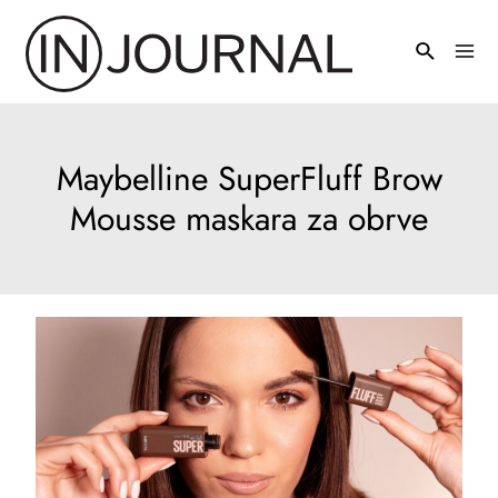
Pređi
na
Mai
sadržaj
Men
Maybelline SuperFluff Brow
Mousse maskara za obrve