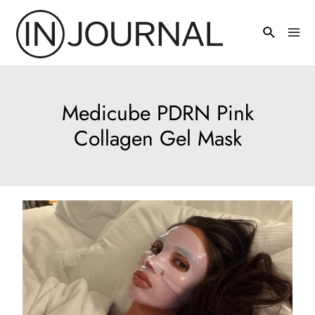
Pređi
na
Mai
sadržaj
Men
Medicube PDRN Pink
Collagen Gel Mask