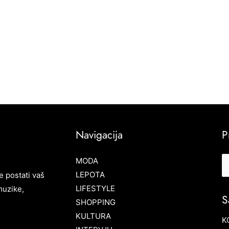
Navigacija
P
MODA
LEPOTA
e postati vaš
LIFESTYLE
muzike,
S
SHOPPING
KULTURA
K