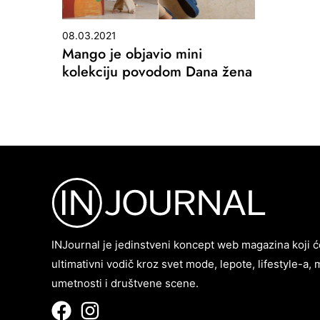
08.03.2021
Mango je objavio mini
kolekciju povodom Dana žena
INJournal je jedinstveni koncept web magazina koji ć
ultimativni vodič kroz svet mode, lepote, lifestyle-a, 
umetnosti i društvene scene.