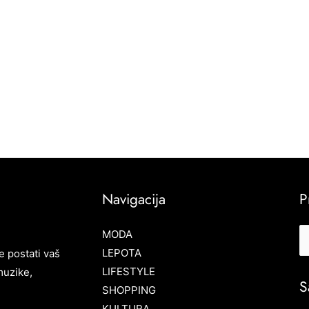
Navigacija
P
MODA
LEPOTA
e postati vaš
LIFESTYLE
muzike,
S
SHOPPING
KULTURA