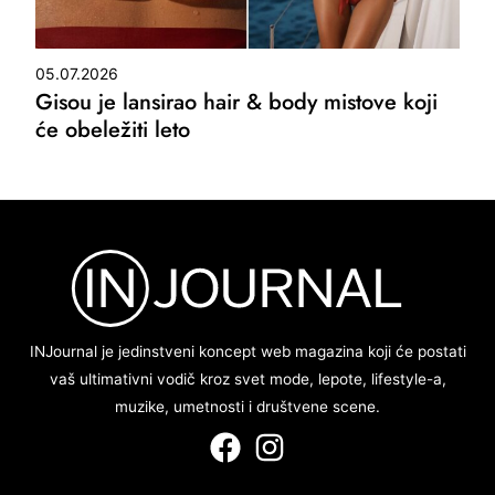
05.07.2026
Gisou je lansirao hair & body mistove koji
će obeležiti leto
INJournal je jedinstveni koncept web magazina koji će postati
vaš ultimativni vodič kroz svet mode, lepote, lifestyle-a,
muzike, umetnosti i društvene scene.