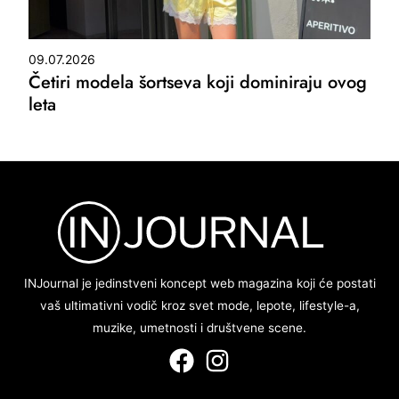
09.07.2026
Četiri modela šortseva koji dominiraju ovog
leta
INJournal je jedinstveni koncept web magazina koji će postati
vaš ultimativni vodič kroz svet mode, lepote, lifestyle-a,
muzike, umetnosti i društvene scene.