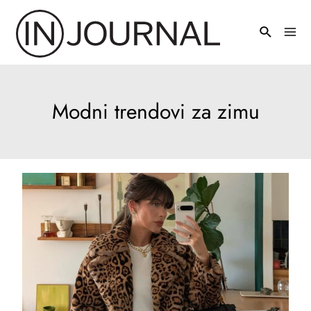
Pređi
na
Mai
sadržaj
Men
Modni trendovi za zimu